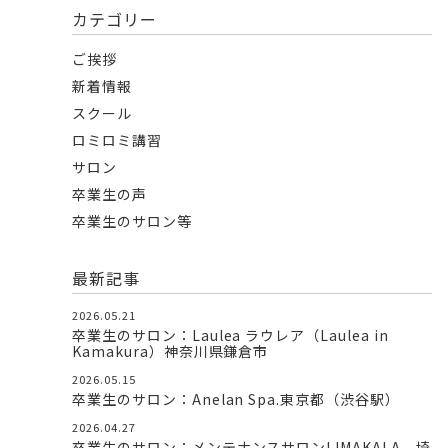
カテゴリー
ご挨拶
新着情報
スクール
ロミロミ講習
サロン
卒業生の声
卒業生のサロン等
最新記事
2026.05.21
卒業生のサロン：Laulea ラウレア（Laulea in
Kamakura）神奈川県鎌倉市
2026.05.15
卒業生のサロン：Anelan Spa.東京都（渋谷駅）
2026.04.27
卒業生のサロン：メンテナンスサロンLIMAKALA 埼