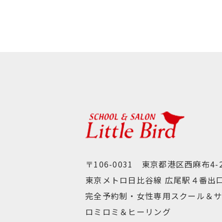
〒106-0031 東京都港区西麻布4-2-
東京メトロ日比谷線 広尾駅４番出
完全予約制・女性専用スクール＆
ロミロミ＆ヒーリング