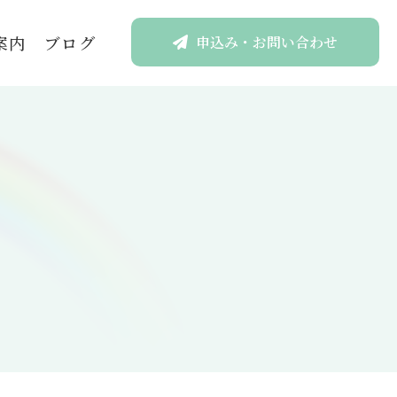
案内
ブログ
申込み・お問い合わせ