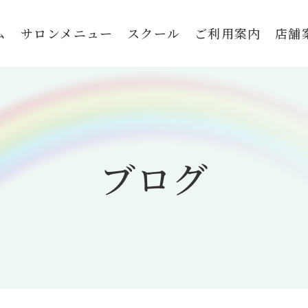
ム
サロンメニュー
スクール
ご利用案内
店舗
ブログ