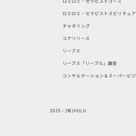
ロミロミ・セラピストコース
ロミロミ・セラピストスピリチュア
チャネリング
コアリリース
リーブス
リーブス「リーブル」講習
コンサルテーション＆スーパービジ
2025 - (有)HULU